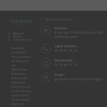
Nous Contacter
Adresse :
6 rue des Combattants en AFN
Mieux
Nous
03000 Moulins
Connaitre
Ligne directe :
Garibaldi
04 70 47 08 20
Formation
vous propose
Secrétariat :
de découvrir
04 70 44 71 22
ses
différentes
formations.
Email :
Grâce à des
S’
garibaldi.formation@orange.fr
méthodes
da
innovantes et
vo
performantes,
ap
notre centre
de formation
forme et