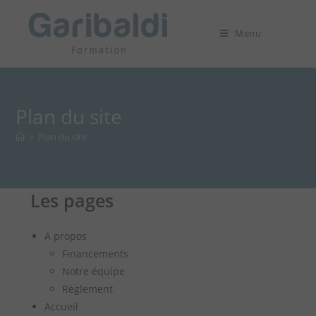
Skip
to
Menu
content
Plan du site
>
Plan du site
Les pages
A propos
Financements
Notre équipe
Règlement
Accueil