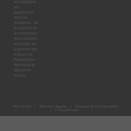
accompagne
ses
apprenants
dans les
domaines : de
la santé et de
la prévention,
de la sécurité
au travail, de
la gestion des
risques, de
l’habilitation
électrique et
des poids-
lourds.
Plan du site
|
Mentions légales
|
Politique de confidentialité
|
C-toucom web