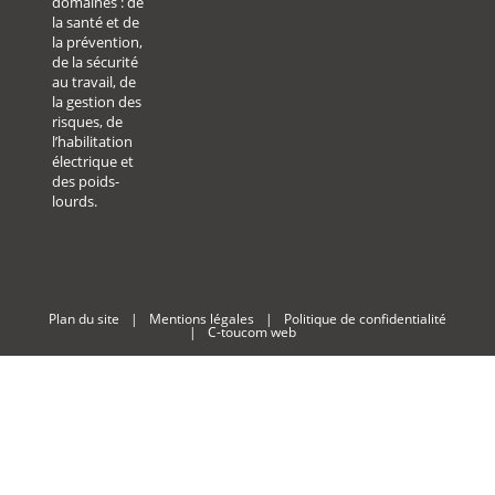
domaines : de
la santé et de
la prévention,
de la sécurité
au travail, de
la gestion des
risques, de
l’habilitation
électrique et
des poids-
lourds.
Plan du site
|
Mentions légales
|
Politique de confidentialité
|
C-toucom web